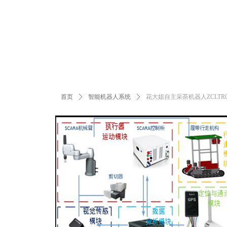
首页
ꄲ
智能机器人系统
ꄲ
花大姐自主采茶机器人ZCLTR0